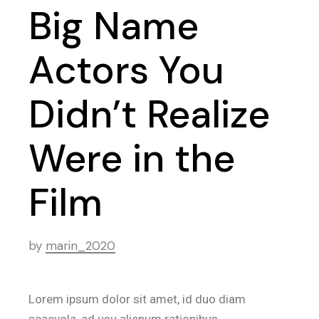
Big Name
Actors You
Didn’t Realize
Were in the
Film
by
marin_2020
Lorem ipsum dolor sit amet, id duo diam
scaevola, ad usu alienum rationibus