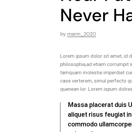
Never H
by
marin_2020
Lorem ipsum dolor sit amet, id 
philosophia,ad etiam corrumpit i
tamquam molestie imperdiet cum. 
case verterem, simul perfecto qu
quenean lor. Lorem ispum dolre
Massa placerat duis Ult
aliquet risus feugiat 
commodo ullamcorper 