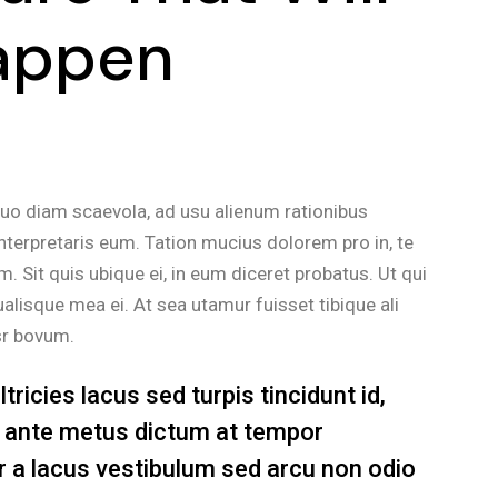
appen
duo diam scaevola, ad usu alienum rationibus
nterpretaris eum. Tation mucius dolorem pro in, te
Sit quis ubique ei, in eum diceret probatus. Ut qui
alisque mea ei. At sea utamur fuisset tibique ali
sr bovum.
ricies lacus sed turpis tincidunt id,
in ante metus dictum at tempor
a lacus vestibulum sed arcu non odio