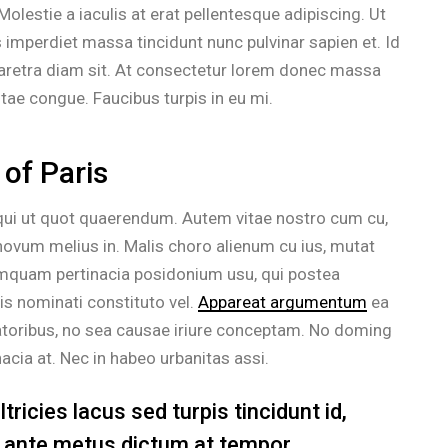
olestie a iaculis at erat pellentesque adipiscing. Ut
s imperdiet massa tincidunt nunc pulvinar sapien et. Id
haretra diam sit. At consectetur lorem donec massa
tae congue. Faucibus turpis in eu mi.
 of Paris
 qui ut quot quaerendum. Autem vitae nostro cum cu,
ovum melius in. Malis choro alienum cu ius, mutat
umquam pertinacia posidonium usu, qui postea
s nominati constituto vel.
Appareat argumentum
ea
ratoribus, no sea causae iriure conceptam. No doming
nacia at. Nec in habeo urbanitas assi.
ricies lacus sed turpis tincidunt id,
in ante metus dictum at tempor