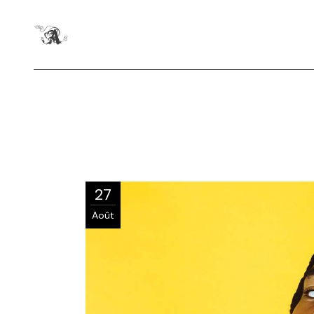
27
Août