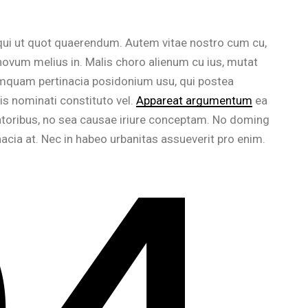
 qui ut quot quaerendum. Autem vitae nostro cum cu,
ovum melius in. Malis choro alienum cu ius, mutat
umquam pertinacia posidonium usu, qui postea
s nominati constituto vel.
Appareat argumentum
ea
ratoribus, no sea causae iriure conceptam. No doming
inacia at. Nec in habeo urbanitas assueverit pro enim.