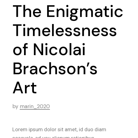
The Enigmatic
Timelessness
of Nicolai
Brachson’s
Art
by
marin_2020
Lorem ipsum dolor sit amet, id duo diam
scaevola, ad usu alienum rationibus